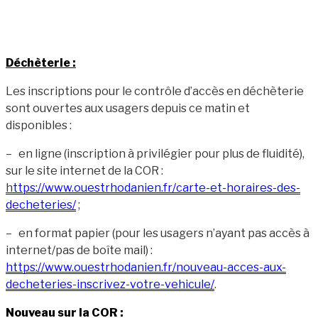
D
é
ch
è
terie :
Les inscriptions pour le contrôle d’accès en déchèterie
sont ouvertes aux usagers depuis ce matin et
disponibles :
–
en ligne (inscription à privilégier pour plus de fluidité),
sur le site internet de la COR :
h
ttps://www.ouestrhodanien.fr/carte-et-horaires-des-
decheteries/
;
–
en format papier (pour les usagers n’ayant pas accès à
internet/pas de boîte mail) :
https://www.ouestrhodanien.fr/nouveau-acces-aux-
decheteries-inscrivez-votre-vehicule/
.
Nouveau sur la COR :